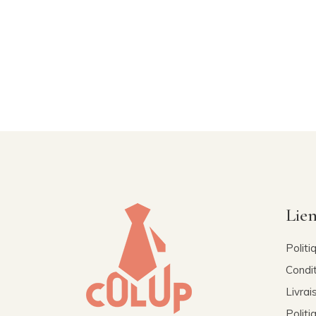
Lien
Politi
Condi
Livrai
Politi