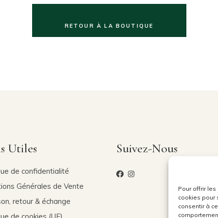
RETOUR À LA BOUTIQUE
s Utiles
Suivez-Nous
que de confidentialité
tions Générales de Vente
Pour offrir le
cookies pour 
son, retour & échange
consentir à c
comportement 
que de cookies (UE)