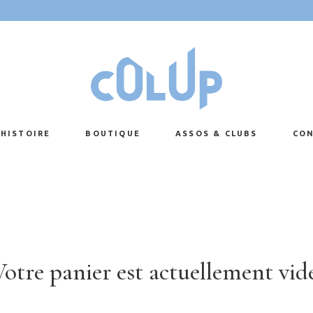
e & Valeurs
No
Aucun produit da
es Durables
De
HISTOIRE
BOUTIQUE
ASSOS & CLUBS
CON
 & Valeurs
Nous
 Durables
Dema
Votre panier est actuellement vide