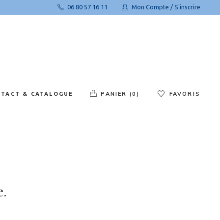
06 80 57 16 11
Mon Compte / S'inscrire
us Contacter
ns le panier
mander le Catalogue
PANIER (0)
FAVORIS
TACT & CATALOGUE
 Contacter
Aucun produit dans le panier
nder le Catalogue
.