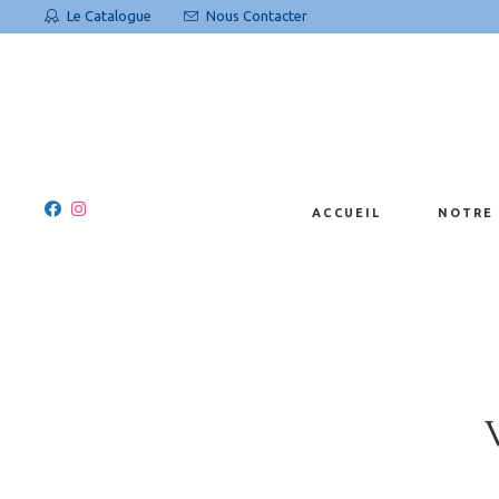
Le Catalogue
Nous Contacter
Histoir
Matièr
ACCUEIL
NOTRE 
Histoire
Matières